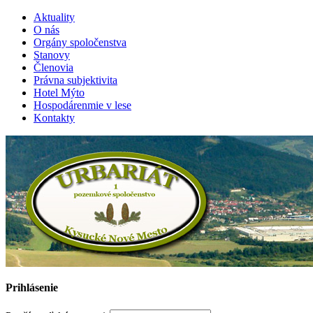
Aktuality
O nás
Orgány spoločenstva
Stanovy
Členovia
Právna subjektivita
Hotel Mýto
Hospodárenmie v lese
Kontakty
Prihlásenie